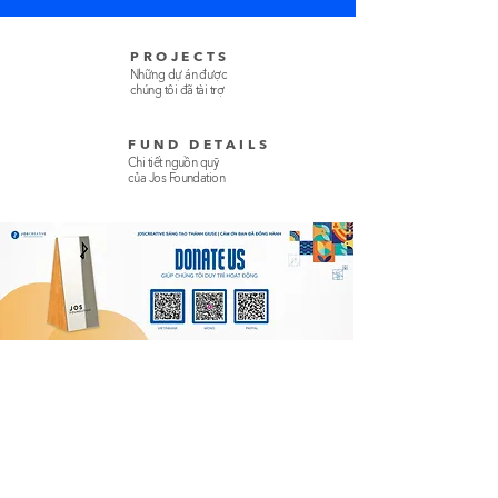
PROJECTS
Những dự án được
chúng tôi đã tài trợ
​FUND DETAILS
Chi tiết nguồn quỹ
​của Jos Foundation
​WE ARE FEATURED ON