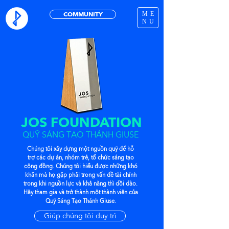
ME
COMMUNITY
NU
​JOS FOUNDATION
QUỸ SÁNG TẠO THÁNH GIUSE
​Chúng tôi xây dựng một nguồn quỹ để hỗ
trợ các dự án, nhóm trẻ, tổ chức sáng tạo
cộng đồng. Chúng tôi hiểu được những khó
khăn mà họ gặp phải trong vấn đề tài chính
trong khi nguồn lực và khả năng thì dồi dào.​​
Hãy tham gia và trở thành một thành viên của
Quỹ Sáng Tạo Thánh Giuse.
Giúp chúng tôi duy trì