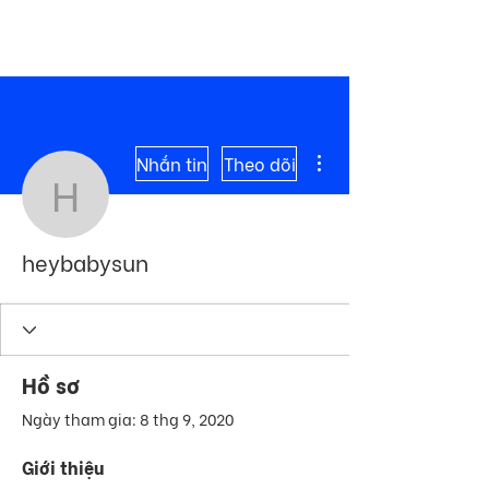
ME
COMMUNITY
NU
Thao tác khác
Nhắn tin
Theo dõi
heybabysun
heybabysun
Hồ sơ
Ngày tham gia: 8 thg 9, 2020
Giới thiệu