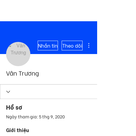
ME
COMMUNITY
NU
Thao tác khác
Nhắn tin
Theo dõi
Vân Trương
Hồ sơ
Ngày tham gia: 5 thg 9, 2020
Giới thiệu