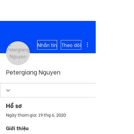
ME
COMMUNITY
NU
Thao tác khác
Nhắn tin
Theo dõi
Petergiang Nguyen
Hồ sơ
Ngày tham gia: 19 thg 6, 2020
Giới thiệu