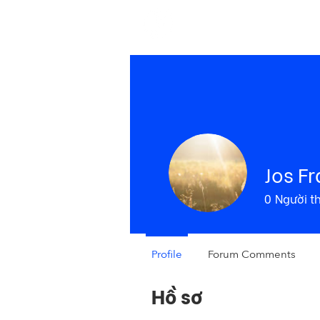
H
Jos F
0
Người t
Profile
Forum Comments
Hồ sơ