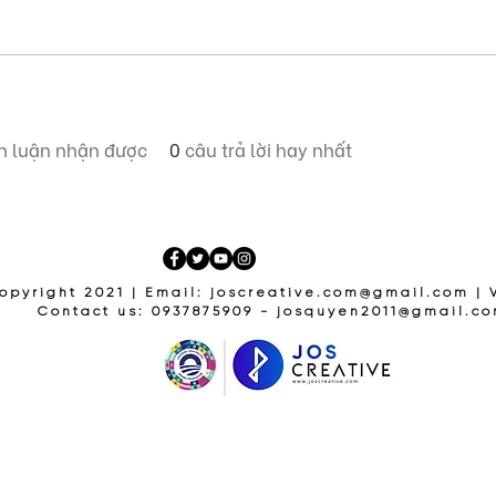
h luận nhận được
0
câu trả lời hay nhất
opyright 2021 | Email:
joscreative.com@gmail.com
| 
Contact us: 0937875909 -
josquyen2011@gmail.c