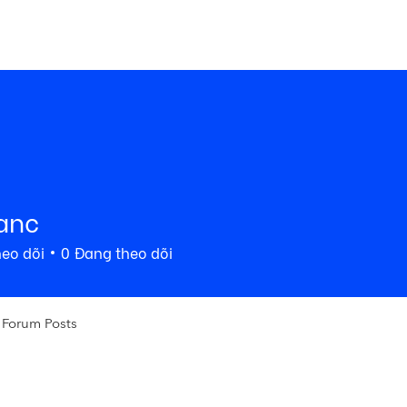
COMMU
ome
Premium
Stock
Foundation
Blog
ranc
heo dõi
0
Đang theo dõi
Forum Posts