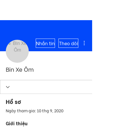
ME
COMMUNITY
NU
Thao tác khác
Nhắn tin
Theo dõi
Bin Xe Ôm
Hồ sơ
Ngày tham gia: 10 thg 9, 2020
Giới thiệu