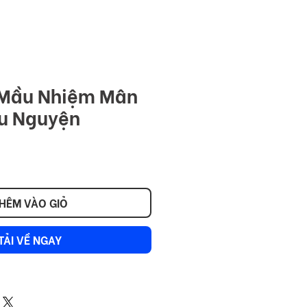
NITY
Đăng nhập
 Mầu Nhiệm Mân
ầu Nguyện
HÊM VÀO GIỎ
TẢI VỀ NGAY