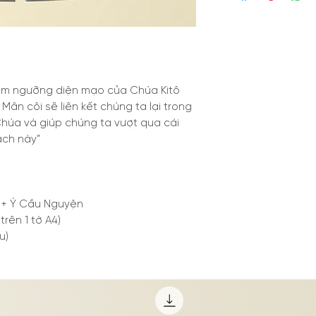
êm ngưỡng diện mạo của Chúa Kitô
 Mân côi sẽ liên kết chúng ta lại trong
 Chúa và giúp chúng ta vượt qua cái
ách này”
 + Ý Cầu Nguyện
 trên 1 tờ A4)
u)