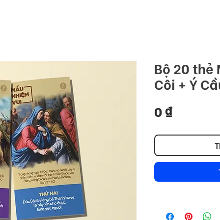
COMMU
ome
Premium
Stock
Foundation
Blog
Bộ 20 thẻ
Côi + Ý C
Giá
0 ₫
T