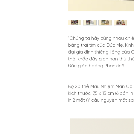
"Chúng ta hãy cùng nhau chi
bằng trái tim của Đức Mẹ. Kinh
đại gia đình thiêng liêng của
thời khắc đầy gian nan thử th
Đức giáo hoàng Phanxicô
Bộ 20 thẻ Mầu Nhiệm Mân Côi
Kích thước: 7,5 x 15 cm (6 bản in
In 2 mặt (Ý cầu nguyện mặt sa