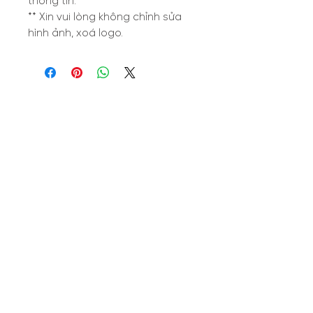
thông tin.
** Xin vui lòng không chỉnh sửa
hình ảnh, xoá logo.
Lễ Đức Mẹ Hồn Xác Lên Trời
BỘ THIẾT KẾ LỄ THÁN
PHAOLÔ 2025