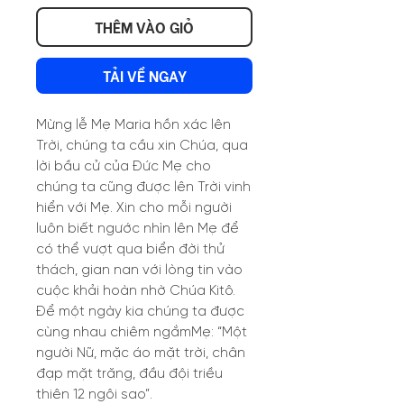
THÊM VÀO GIỎ
TẢI VỀ NGAY
Mừng lễ Mẹ Maria hồn xác lên
Trời, chúng ta cầu xin Chúa, qua
lời bầu cử của Đức Mẹ cho
chúng ta cũng được lên Trời vinh
hiển với Mẹ. Xin cho mỗi người
luôn biết ngước nhìn lên Mẹ để
có thể vượt qua biển đời thử
thách, gian nan với lòng tin vào
cuộc khải hoàn nhờ Chúa Kitô.
Để một ngày kia chúng ta được
cùng nhau chiêm ngắmMẹ: “Một
người Nữ, mặc áo mặt trời, chân
đạp mặt trăng, đầu đội triều
thiên 12 ngôi sao”.