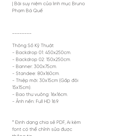
| Bài suy niệm của linh mục Bruno
Phạm Bá Quế
________
Thông Số Kỹ Thuật
- Backdrop 01: 450x250cm.
- Backdrop 02: 150x250cm.
- Banner: 300x75cm.
- Standee: 80x160cm.
- Thiệp mời: 30x15cm (Gấp đôi
15x15cm).
- Bao thư vuông: 16x16cm.
- Ảnh nền: Full HD 16:9.
* Định dạng chia sẻ PDF, Ai kèm
font có thể chỉnh sửa được