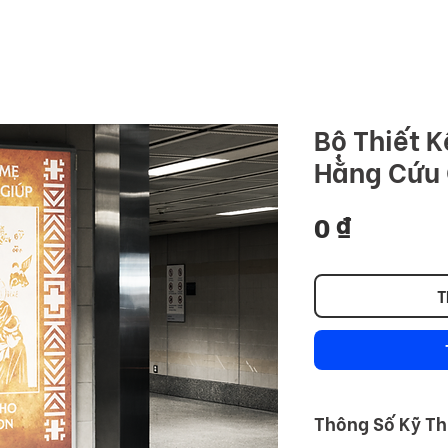
COMMU
ome
Premium
Stock
Foundation
Blog
Bộ Thiết 
Hằng Cứu 
Giá
0 ₫
T
Thông Số Kỹ T