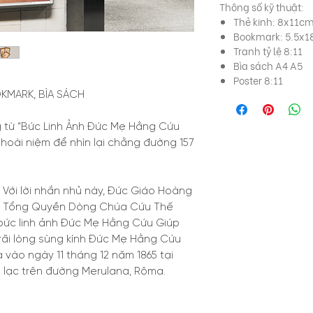
Thông số kỹ thuật:
Thẻ kinh: 8x11c
Bookmark: 5.5x
Tranh tỷ lệ 8:11
Bìa sách A4 A5
Poster 8:11
OKMARK, BÌA SÁCH
g từ “Bức Linh Ảnh Đức Mẹ Hằng Cứu
 hoài niệm để nhìn lại chằng đường 157
” Với lời nhắn nhủ này, Đức Giáo Hoàng
rên Tổng Quyền Dòng Chúa Cứu Thế
 bức linh ảnh Đức Mẹ Hằng Cứu Giúp
ãi lòng sùng kính Đức Mẹ Hằng Cứu
a vào ngày 11 tháng 12 năm 1865 tại
 lạc trên đường Merulana, Rôma.