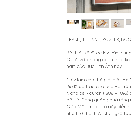
TRANH, THẺ KINH, POSTER, BO
Bộ thiết kế được lấy cảm hứn
Giúp”, với phong cách thiết kế
năm của Bức Linh Ảnh này.
“Hãy làm cho thế giới biết Mẹ.
Piô IX đã trao cho cha Bề T
Nicholas Mauron (1888 – 1893)
để Hội Dòng quảng quá rộng r
Giúp. Việc trao phó này diễn r
nhà thờ thánh Anphongsô tọa