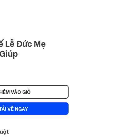
NITY
Đăng nhập
Kế Lễ Đức Mẹ
Giúp
HÊM VÀO GIỎ
TẢI VỀ NGAY
huật