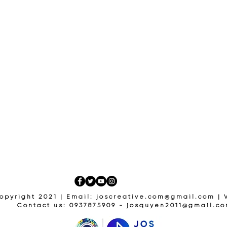
opyright 2021 | Email:
joscreative.com@gmail.com
| 
Contact us: 0937875909 -
josquyen2011@gmail.c