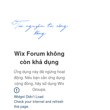
ME
COMMUNITY
NU
​Tài nguyên từ cộng
đồng
Wix Forum không
còn khả dụng
Ứng dụng này đã ngừng hoạt
động. Nếu bạn cần ứng dụng
cộng đồng, hãy sử dụng Wix
Groups.
Widget Didn’t Load
Check your internet and refresh
this page.