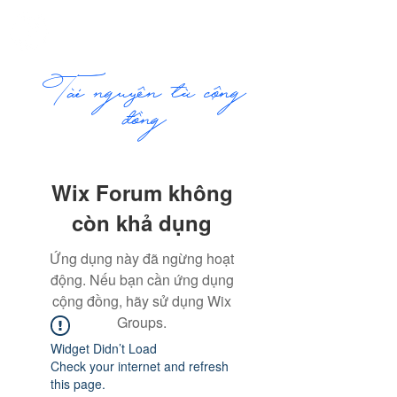
ME
COMMUNITY
NU
​Tài nguyên từ cộng
đồng
Wix Forum không
còn khả dụng
Ứng dụng này đã ngừng hoạt
động. Nếu bạn cần ứng dụng
cộng đồng, hãy sử dụng Wix
Groups.
Widget Didn’t Load
Check your internet and refresh
this page.