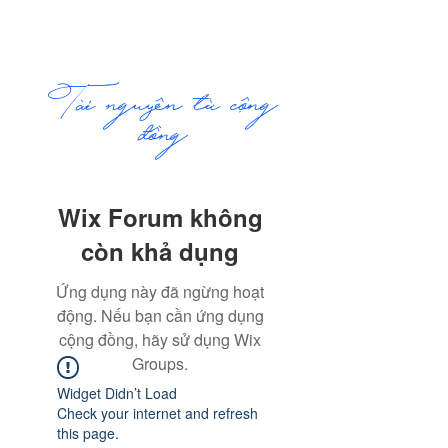
ME
COMMUNITY
NU
​Tài nguyên từ cộng
đồng
Wix Forum không
còn khả dụng
Ứng dụng này đã ngừng hoạt
động. Nếu bạn cần ứng dụng
cộng đồng, hãy sử dụng Wix
Groups.
Widget Didn’t Load
Check your internet and refresh
this page.