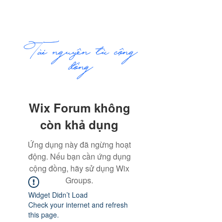
ME
COMMUNITY
NU
​Tài nguyên từ cộng
đồng
Wix Forum không
còn khả dụng
Ứng dụng này đã ngừng hoạt
động. Nếu bạn cần ứng dụng
cộng đồng, hãy sử dụng Wix
Groups.
Widget Didn’t Load
Check your internet and refresh
this page.