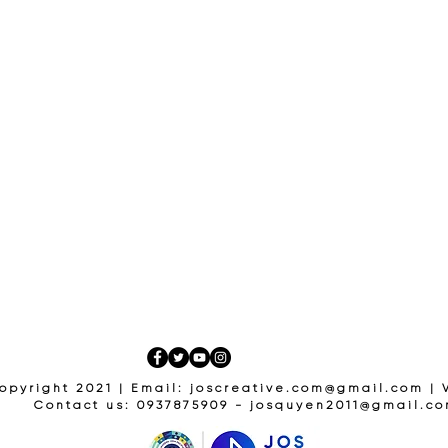
opyright 2021 | Email:
joscreative.com@gmail.com
| 
Contact us: 0937875909 -
josquyen2011@gmail.c