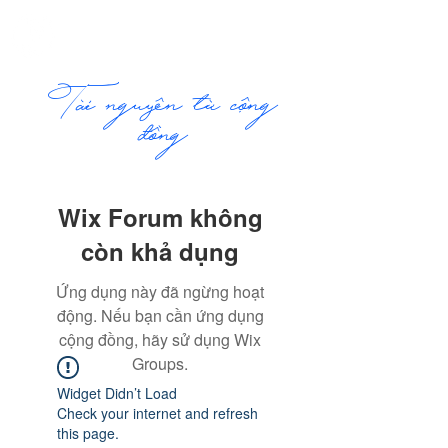
ME
COMMUNITY
NU
​Tài nguyên từ cộng
đồng
Wix Forum không
còn khả dụng
Ứng dụng này đã ngừng hoạt
động. Nếu bạn cần ứng dụng
cộng đồng, hãy sử dụng Wix
Groups.
Widget Didn’t Load
Check your internet and refresh
this page.