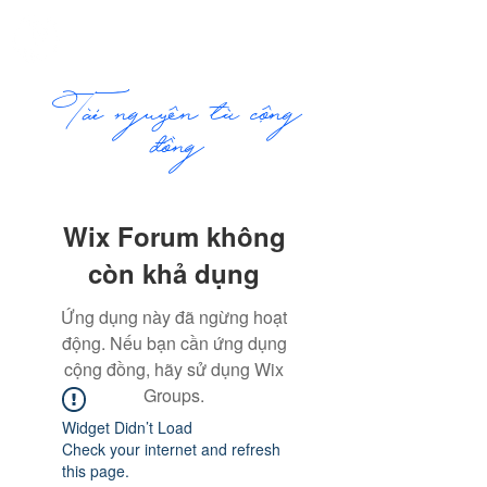
ME
COMMUNITY
NU
​Tài nguyên từ cộng
đồng
Wix Forum không
còn khả dụng
Ứng dụng này đã ngừng hoạt
động. Nếu bạn cần ứng dụng
cộng đồng, hãy sử dụng Wix
Groups.
Widget Didn’t Load
Check your internet and refresh
this page.