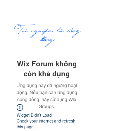
ME
COMMUNITY
NU
​Tài nguyên từ cộng
đồng
Wix Forum không
còn khả dụng
Ứng dụng này đã ngừng hoạt
động. Nếu bạn cần ứng dụng
cộng đồng, hãy sử dụng Wix
Groups.
Widget Didn’t Load
Check your internet and refresh
this page.