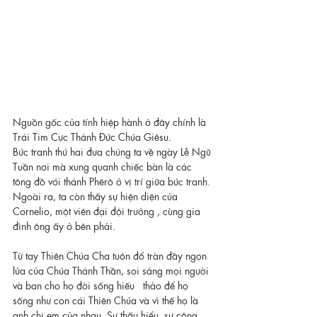
Nguồn gốc của tính hiệp hành ở đây chính là 
Trái Tim Cực Thánh Đức Chúa Giêsu.
Bức tranh thứ hai đưa chúng ta về ngày Lễ Ngũ 
Tuần nơi mà xung quanh chiếc bàn là các 
tông đồ với thánh Phêrô ở vị trí giữa bức tranh. 
Ngoài ra, ta còn thấy sự hiện diện của 
Cornelio, một viên đại đội trưởng , cùng gia 
đình ông ấy ở bên phải.
Từ tay Thiên Chúa Cha tuôn đổ tràn đầy ngọn 
lửa của Chúa Thánh Thần, soi sáng mọi người 
và ban cho họ đời sống hiếu   thảo để họ 
sống như con cái Thiên Chúa và vì thế họ là 
anh chị em của nhau. Sự thấu hiểu, sự cộng 