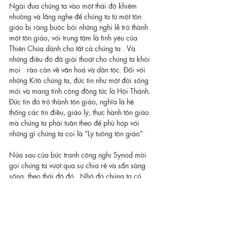
Ngài đưa chúng ta vào một thái độ khiêm 
nhường và lắng nghe để chúng ta từ một tôn 
giáo bị ràng buộc bởi những nghi lễ trở thành 
một tôn giáo, với trung tâm là tình yêu của 
Thiên Chúa dành cho tất cả chúng ta . Và 
những điều đó đã giải thoát cho chúng ta khỏi 
mọi   rào cản về văn hoá và dân tộc. Đối với 
những Kitô chúng ta, đức tin như một đời sống 
mới và mang tính cộng đồng tức là Hội Thánh. 
Đức tin đó trở thành tôn giáo, nghĩa là hệ   
thống các tín điều, giáo lý, thực hành tôn giáo 
mà chúng ta phải tuân theo để phù hợp với 
những gì chúng ta coi là “Lý tưởng tôn giáo”
Nửa sau của bức tranh công nghị Synod mời 
gọi chúng ta vượt qua sự chia rẽ và sẵn sàng 
sống  theo thái độ đó.  Nhờ đó chúng ta có 
thể thấu hiểu lẫn nhau và tất cả chúng ta có thể 
nghe tiếng của Chúa Thánh Thần, “Thần Chân 
Lý” nói   với mỗi người. Bằng cách này chúng 
ta tham dự vào cách thức Thiên Chúa hướng 