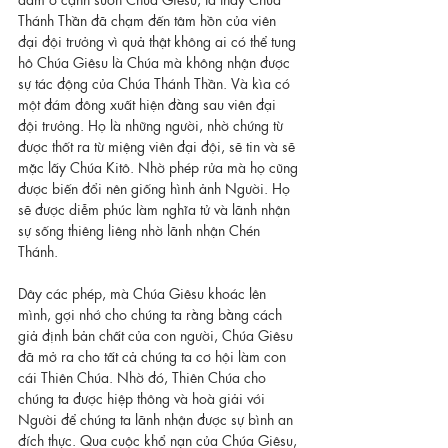
Thánh Thần đã chạm đến tâm hồn của viên 
đại đội trưởng vì quả thật không ai có thể tung 
hô Chúa Giêsu là Chúa mà không nhận được 
sự tác động của Chúa Thánh Thần. Và kìa có 
một đám đông xuất hiện đằng sau viên đại 
đội trưởng. Họ là những người, nhờ chứng từ 
được thốt ra từ miệng viên đại đội, sẽ tin và sẽ 
mặc lấy Chúa Kitô. Nhờ phép rửa mà họ cũng 
được biến đổi nên giống hình ảnh Người. Họ 
sẽ được diễm phúc làm nghĩa tử và lãnh nhận 
sự sống thiêng liêng nhờ lãnh nhận Chén 
Thánh.
Dây các phép, mà Chúa Giêsu khoác lên 
mình, gợi nhớ cho chúng ta rằng bằng cách 
giả định bản chất của con người, Chúa Giêsu 
đã mở ra cho tất cả chúng ta cơ hội làm con 
cái Thiên Chúa. Nhờ đó, Thiên Chúa cho 
chúng ta được hiệp thông và hoà giải với 
Người để chúng ta lãnh nhận được sự bình an 
đích thực. Qua cuộc khổ nạn của Chúa Giêsu, 