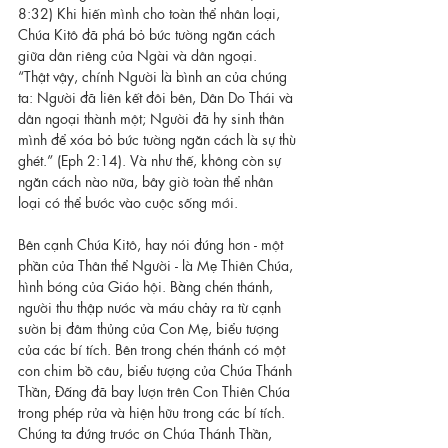
8:32) Khi hiến mình cho toàn thể nhân loại, 
Chúa Kitô đã phá bỏ bức tường ngăn cách 
giữa dân riêng của Ngài và dân ngoại.
“Thật vậy, chính Người là bình an của chúng 
ta: Người đã liên kết đôi bên, Dân Do Thái và 
dân ngoại thành một; Người đã hy sinh thân 
mình để xóa bỏ bức tường ngăn cách là sự thù 
ghét.” (Eph 2:14). Và như thế, không còn sự 
ngăn cách nào nữa, bây giờ toàn thể nhân 
loại có thể bước vào cuộc sống mới.
Bên cạnh Chúa Kitô, hay nói đúng hơn - một 
phần của Thân thể Người - là Mẹ Thiên Chúa, 
hình bóng của Giáo hội. Bằng chén thánh, 
người thu thập nước và máu chảy ra từ cạnh 
sườn bị đâm thủng của Con Mẹ, biểu tượng 
của các bí tích. Bên trong chén thánh có một 
con chim bồ câu, biểu tượng của Chúa Thánh 
Thần, Đấng đã bay lượn trên Con Thiên Chúa 
trong phép rửa và hiện hữu trong các bí tích. 
Chúng ta đứng trước ơn Chúa Thánh Thần, 