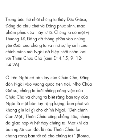
Trong bức thứ nhất chúng ta thấy Đức Giêsu, 
Đấng đã chịu chết và Đấng phục sinh, mặc 
phẩm phục của thầy tư tế. Chúng ta có một vị 
Thượng Tế, Đấng đã thông phần vào những 
yếu đuối của chúng ta và nhờ sự hy sinh của 
chính mình mà Ngài đã hiệp nhất nhân loại 
với Thiên Chúa Cha (xem Dt 4:15; 9: 12-
14.26).
Ở trên Ngài có bàn tay của Chúa Cha, Đấng 
đón Ngài vào vương quốc trên trời. Nhờ Chúa 
Giê-su, chúng ta biết những công việc của 
Chúa Cha và chúng ta biết rằng bàn tay của 
Ngài là một bàn tay rộng lượng, ban phát và 
không giữ lại gì cho chính Ngài. “Đến chính 
Con Một , Thiên Chúa cũng chẳng tiếc, nhưng 
đã giao nộp vì hết thảy chúng ta. Một khi đã 
ban người con đó, lẽ nào Thiên Chúa lại 
chẳng rộng ban tất cả cho chúng ta?” (Roma, 