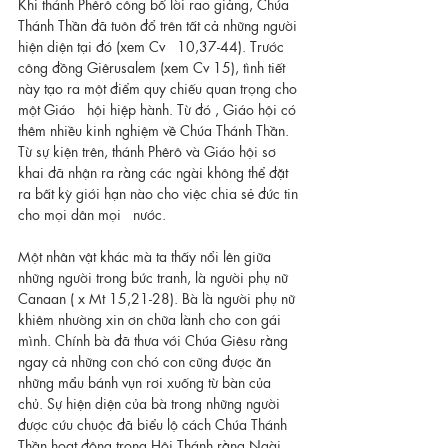
Khi thánh Phêrô công bố lời rao giảng, Chúa 
Thánh Thần đã tuôn đổ trên tất cả những người 
hiện diện tại đó (xem Cv   10,37-44). Trước 
công đồng Giêrusalem (xem Cv 15), tình tiết 
này tạo ra một điểm quy chiếu quan trọng cho 
một Giáo   hội hiệp hành. Từ đó , Giáo hội có 
thêm nhiều kinh nghiệm về Chúa Thánh Thần. 
Từ sự kiện trên, thánh Phêrô và Giáo hội sơ 
khai đã nhận ra rằng các ngài không thể đặt 
ra bất kỳ giới hạn nào cho việc chia sẻ đức tin 
cho mọi dân mọi   nước.
Một nhân vật khác mà ta thấy nổi lên giữa 
những người trong bức tranh, là người phụ nữ 
Canaan ( x Mt 15,21-28). Bà là người phụ nữ 
khiêm nhường xin ơn chữa lành cho con gái 
mình. Chính bà đã thưa với Chúa Giêsu rằng 
ngay cả những con chó con cũng được ăn 
những mẩu bánh vụn rơi xuống từ bàn của 
chủ. Sự hiện diện của bà trong những người 
được cứu chuộc đã biểu lộ cách Chúa Thánh 
Thần hoạt động trong Hội Thánh rằng Ngài 