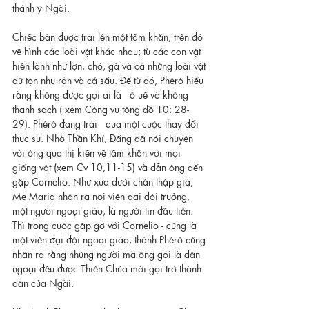
thánh ý Ngài.
Chiếc bàn được trải lên một tấm khăn, trên đó 
vẽ hình các loài vật khác nhau; từ các con vật 
hiền lành như lợn, chó, gà và cả những loài vật 
dữ tợn như rắn và cá sấu. Để từ đó, Phêrô hiểu 
rằng không được gọi ai là   ô uế và không 
thanh sạch ( xem Công vụ tông đồ 10: 28-
29). Phêrô đang trải   qua một cuộc thay đổi 
thực sự. Nhờ Thần Khí, Đấng đã nói chuyện 
với ông qua thị kiến về tấm khăn với mọi 
giống vật (xem Cv 10,11-15) và dẫn ông đến 
gặp Cornelio. Như xưa dưới chân thập giá, 
Mẹ Maria nhận ra nơi viên đại đội trưởng, 
một người ngoại giáo, là người tin đầu tiên. 
Thì trong cuộc gặp gỡ với Cornelio - cũng là 
một viên đại đội ngoại giáo, thánh Phêrô cũng 
nhận ra rằng những người mà ông gọi là dân 
ngoại đều được Thiên Chúa mời gọi trở thành 
dân của Ngài.