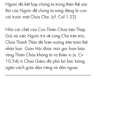
Người đã kết hợp chúng ta trong thân thể xác 
thịt của Người để chúng ta xứng đáng là con 
cái trước mặt Chúa Cha. (cf. Col 1:22)
Nhờ cái chết của Con Thiên Chúa trên Thập 
Giá và việc Người trở về cùng Cha trên trời,  
Chúa Thánh Thần đã hiện xuống trên toàn thể 
nhân loại. Giáo Hội được mời gọi loan báo 
rằng Thiên Chúa không tỏ ra thiên vị (x. Cv 
10:34) vì Chúa Giêsu đã phá bỏ bức tường 
ngăn cách giữa dân riêng và dân ngoại.