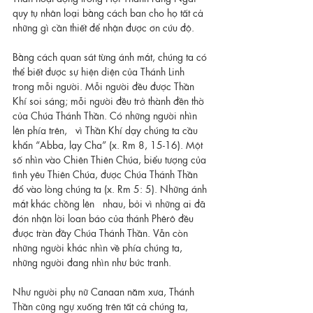
quy tụ nhân loại bằng cách ban cho họ tất cả 
những gì cần thiết để nhận được ơn cứu độ.
Bằng cách quan sát từng ánh mắt, chúng ta có 
thể biết được sự hiện diện của Thánh Linh 
trong mỗi người. Mỗi người đều được Thần 
Khí soi sáng; mỗi người đều trở thành đền thờ 
của Chúa Thánh Thần. Có những người nhìn 
lên phía trên,   vì Thần Khí dạy chúng ta cầu 
khẩn “Abba, lạy Cha” (x. Rm 8, 15-16). Một 
số nhìn vào Chiên Thiên Chúa, biểu tượng của 
tình yêu Thiên Chúa, được Chúa Thánh Thần 
đổ vào lòng chúng ta (x. Rm 5: 5). Những ánh 
mắt khác chồng lên   nhau, bởi vì những ai đã 
đón nhận lời loan báo của thánh Phêrô đều 
được tràn đầy Chúa Thánh Thần. Vẫn còn 
những người khác nhìn về phía chúng ta, 
những người đang nhìn như bức tranh.
Như người phụ nữ Canaan năm xưa, Thánh 
Thần cũng ngự xuống trên tất cả chúng ta, 