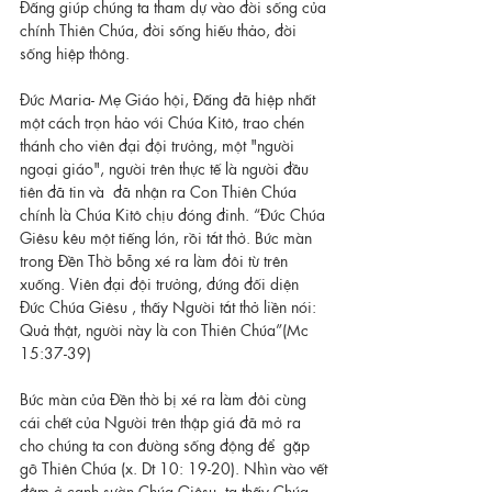
Đấng giúp chúng ta tham dự vào đời sống của 
chính Thiên Chúa, đời sống hiếu thảo, đời 
sống hiệp thông.
Đức Maria- Mẹ Giáo hội, Đấng đã hiệp nhất 
một cách trọn hảo với Chúa Kitô, trao chén 
thánh cho viên đại đội trưởng, một "người 
ngoại giáo", người trên thực tế là người đầu 
tiên đã tin và  đã nhận ra Con Thiên Chúa 
chính là Chúa Kitô chịu đóng đinh. “Đức Chúa 
Giêsu kêu một tiếng lớn, rồi tắt thở. Bức màn 
trong Đền Thờ bỗng xé ra làm đôi từ trên 
xuống. Viên đại đội trưởng, đứng đối diện 
Đức Chúa Giêsu , thấy Người tắt thở liền nói: 
Quả thật, người này là con Thiên Chúa”(Mc 
15:37-39)
Bức màn của Đền thờ bị xé ra làm đôi cùng 
cái chết của Người trên thập giá đã mở ra 
cho chúng ta con đường sống động để  gặp 
gỡ Thiên Chúa (x. Dt 10: 19-20). Nhìn vào vết 
đâm ở cạnh sườn Chúa Giêsu, ta thấy Chúa 