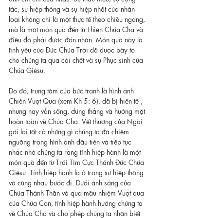
tác, sự hiệp thông và sự hiệp nhất của nhân 
loại không chỉ là một thực tế theo chiều ngang, 
mà là một món quà đến từ Thiên Chúa Cha và 
điều đó phải được đón nhận. Món quà này là 
tình yêu của Đức Chúa Trời đã được bày tỏ 
cho chúng ta qua cái chết và sự Phục sinh của 
Chúa Giêsu.
Do đó, trung tâm của bức tranh là hình ảnh 
Chiên Vượt Qua (xem Kh 5: 6), đã bị hiến tế , 
nhưng nay vẫn sống, đứng thẳng và hướng mặt 
hoàn toàn về Chúa Cha. Vết thương của Ngài 
gợi lại tất cả những gì chúng ta đã chiêm 
ngưỡng trong hình ảnh đầu tiên và tiếp tục 
nhắc nhở chúng ta rằng tính hiệp hành là một 
món quà đến từ Trái Tim Cực Thánh Đức Chúa 
Giêsu. Tính hiệp hành là ở trong sự hiệp thông 
và cùng nhau bước đi. Dưới ánh sáng của 
Chúa Thánh Thần và qua mầu nhiệm Vượt qua 
của Chúa Con, tính hiệp hành hướng chúng ta 
về Chúa Cha và cho phép chúng ta nhận biết 