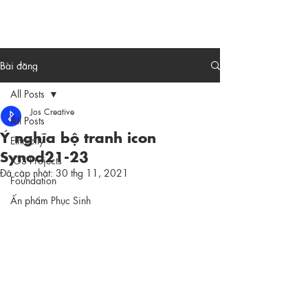
ME
COMMUNITY
NU
Bài đăng
All Posts
Jos Creative
All Posts
Ý nghĩa bộ tranh icon
Ethnicity
Synod21-23
JOS Projects
Đã cập nhật:
30 thg 11, 2021
Foundation
Ấn phẩm Phục Sinh