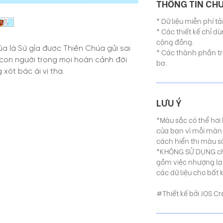
THÔNG TIN CH
* Dữ liệu miễn phí t
* Các thiết kế chỉ 
cộng đồng.
a là Sứ gỉa được Thiên Chúa gửi sai
* Các thành phần tro
con người trong mọi hoàn cảnh đời
ba.
 xót bác ái vị tha.
LƯU Ý
*Màu sắc có thể hơi
của bạn vì mỗi màn
cách hiển thị màu s
*KHÔNG SỬ DỤNG ch
gồm việc nhượng lại,
các dữ liệu cho bất 
#Thiết kế bởi JOS Cr