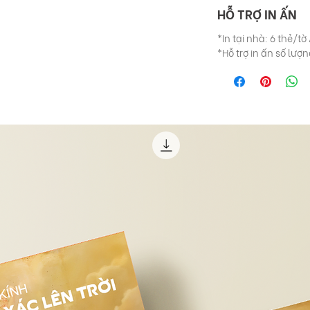
HỖ TRỢ IN ẤN
*In tại nhà: 6 thẻ/tờ
*Hỗ trợ in ấn số lư