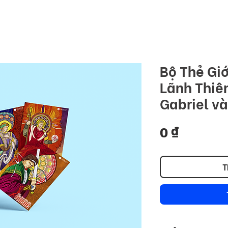
COMMU
ome
Premium
Stock
Foundation
Blog
Bộ Thẻ Giớ
Lãnh Thiê
Gabriel v
Giá
0 ₫
T