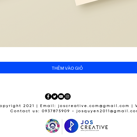
THÊM VÀO GIỎ
opyright 2021 | Email:
joscreative.com@gmail.com
| 
Contact us: 0937875909 -
josquyen2011@gmail.c