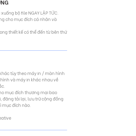
UNG
ải xuống bộ file NGAY LẬP TỨC.
dùng cho mục đích cá nhân và
ng thiết kế có thể đến từ bên thứ
 khác tùy theo máy in / màn hình
 hình và máy in khác nhau về
ắc.
o mục đích thương mại bao
 đăng tải lại, lưu trữ cộng đồng
kì mục đích nào.
eative