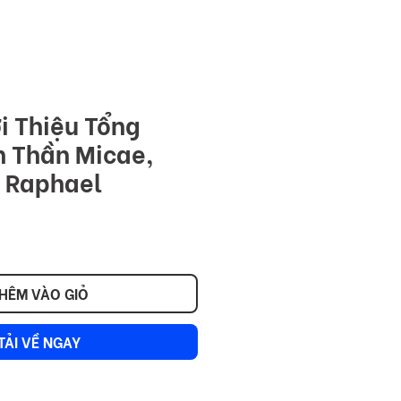
NITY
Đăng nhập
i Thiệu Tổng
n Thần Micae,
à Raphael
HÊM VÀO GIỎ
TẢI VỀ NGAY