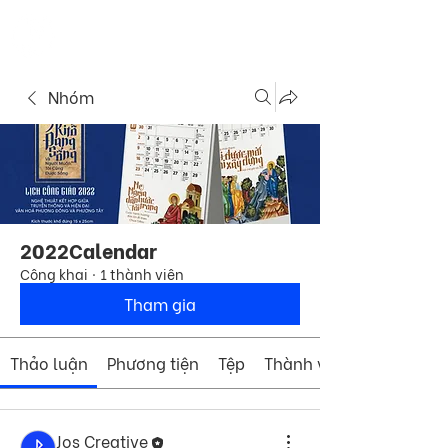
ME
COMMUNITY
NU
Nhóm
2022Calendar
Công khai
·
1 thành viên
Tham gia
Thảo luận
Phương tiện
Tệp
Thành viên
Jos Creative