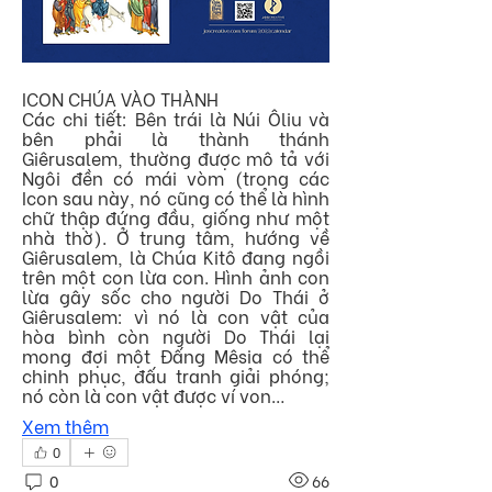
ICON CHÚA VÀO THÀNH 
Các chi tiết: Bên trái là Núi Ôliu và 
bên phải là thành thánh 
Giêrusalem, thường được mô tả với 
Ngôi đền có mái vòm (trong các 
Icon sau này, nó cũng có thể là hình 
chữ thập đứng đầu, giống như một 
nhà thờ). Ở trung tâm, hướng về 
Giêrusalem, là Chúa Kitô đang ngồi 
trên một con lừa con. Hình ảnh con 
lừa gây sốc cho người Do Thái ở 
Giêrusalem: vì nó là con vật của 
hòa bình còn người Do Thái lại 
mong đợi một Đấng Mêsia có thể 
chinh phục, đấu tranh giải phóng; 
nó còn là con vật được ví von…
Xem thêm
0
0
66