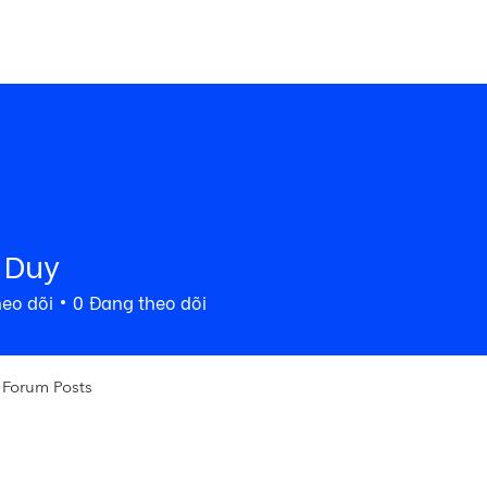
COMMU
ome
Premium
Stock
Foundation
Blog
 Duy
heo dõi
0
Đang theo dõi
Forum Posts