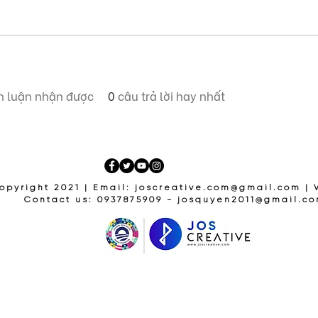
h luận nhận được
0
câu trả lời hay nhất
opyright 2021 | Email:
joscreative.com@gmail.com
| 
Contact us: 0937875909 -
josquyen2011@gmail.c