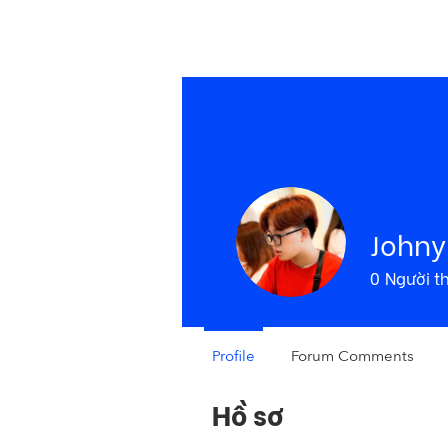
H
Johny
0
Người t
Profile
Forum Comments
Hồ sơ