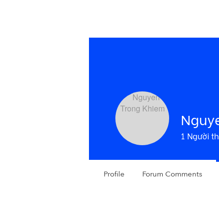
H
Nguye
1
Người th
Profile
Forum Comments