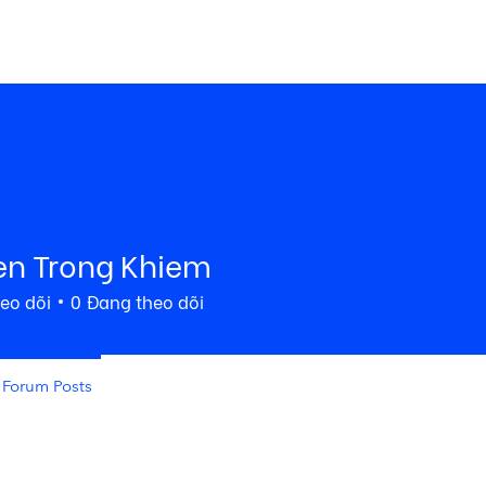
COMMU
ome
Premium
Stock
Foundation
Blog
n Trong Khiem
eo dõi
0
Đang theo dõi
Forum Posts