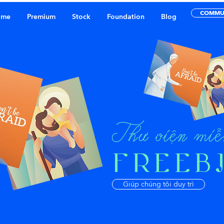
COMMU
ome
Premium
Stock
Foundation
Blog
​Thư viện miễ
​FREEB
Giúp chúng tôi duy trì