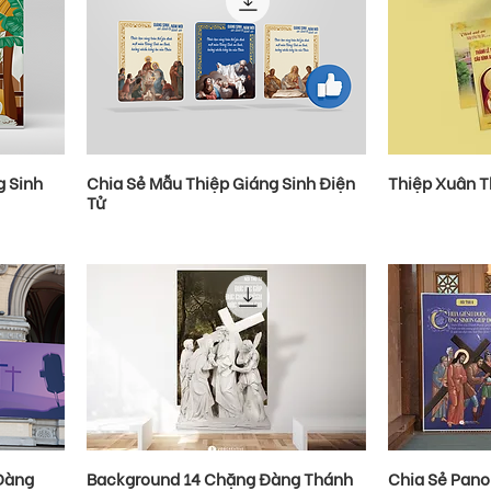
g Sinh
Chia Sẻ Mẫu Thiệp Giáng Sinh Điện
Thiệp Xuân 
Tử
Đàng
Background 14 Chặng Đàng Thánh
Chia Sẻ Pan