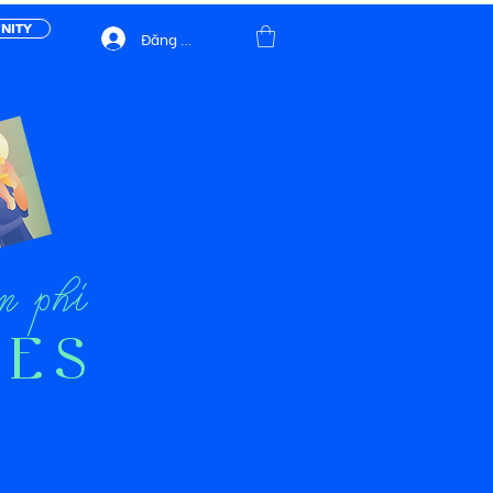
NITY
Đăng nhập
n phí
IES