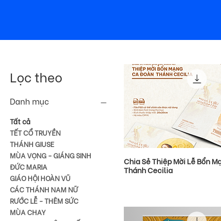
Lọc theo
Danh mục
Tất cả
TẾT CỔ TRUYỀN
THÁNH GIUSE
MÙA VỌNG - GIÁNG SINH
Chia Sẻ Thiệp Mời Lễ Bổn M
ĐỨC MARIA
Thánh Cecilia
GIÁO HỘI HOÀN VŨ
CÁC THÁNH NAM NỮ
RƯỚC LỄ - THÊM SỨC
MÙA CHAY