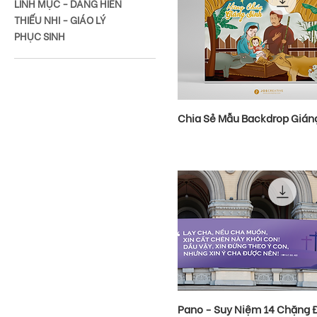
LINH MỤC - DÂNG HIẾN
THIẾU NHI - GIÁO LÝ
PHỤC SINH
Chia Sẻ Mẫu Backdrop Gián
Pano - Suy Niệm 14 Chặng 