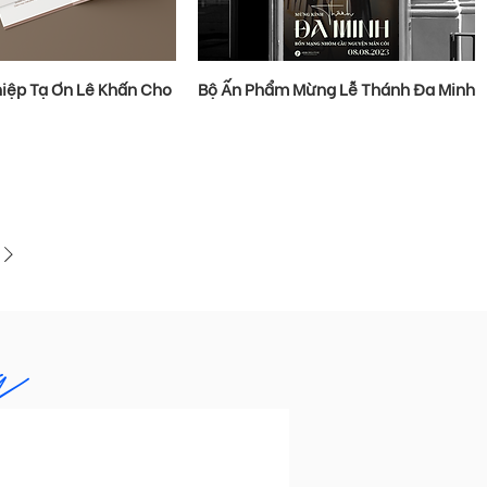
hiệp Tạ Ơn Lê Khấn Cho
Bộ Ấn Phẩm Mừng Lễ Thánh Đa Minh
g