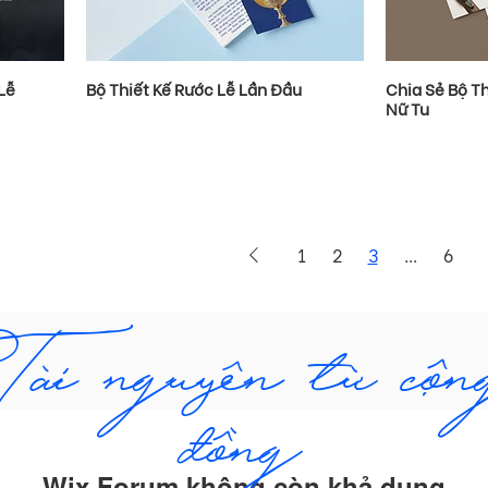
Lễ
Bộ Thiết Kế Rước Lễ Lần Đầu
Chia Sẻ Bộ T
Nữ Tu
1
2
3
...
6
Tài nguyên từ cộn
đồng
Wix Forum không còn khả dụng