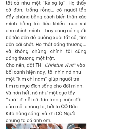
tất cả như một “Kẻ xạ lạ”. Họ thấy 
cô đơn, trống rỗng… có người lắp 
đầy chúng bằng cách biến thân xác 
mình bằng trò tiêu khiển mua vui 
cho chính mình… hay cũng có người 
bế tắc đến độ buông xuôi tất cả, tìm 
đến cái chết. Họ thật đáng thương… 
và không chừng chính tôi cũng 
đáng thương một trật.
Cho nên, đặt TH “
Christus Vivit” 
vào 
bối cảnh hiện nay, tôi nhìn nó như 
một “kim chỉ nam” giúp người trẻ 
tìm ra mục đích sống cho đời mình. 
Và hơn hết, nó như một cục tẩy 
“xoá” đi nỗi cô đơn trong cuộc đời 
của mỗi chúng ta, bởi ta 
CÓ 
Đức 
Kitô hằng sống; và khi CÓ Người 
chúng ta có anh em.