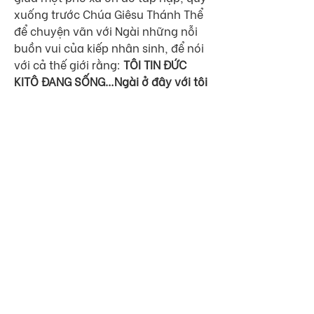
xuống trước Chúa Giêsu Thánh Thể 
để chuyện vãn với Ngài những nỗi 
buồn vui của kiếp nhân sinh, để nói 
với cả thế giới rằng: 
TÔI TIN ĐỨC 
KITÔ ĐANG SỐNG…Ngài ở đây với tôi 
và với bạn. 
0
17
351
Write a comment...
Newest
giusephamlam13
Jul 01, 2020
Bởi vì chúng ta "Có". Đó là điều quan 
trọng. Cảm ơn thầy về bài 
Like
Reply