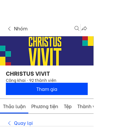
ME
COMMUNITY
NU
Nhóm
CHRISTUS VIVIT
Công khai
·
92 thành viên
Tham gia
Thảo luận
Phương tiện
Tệp
Thành viên
Quay lại