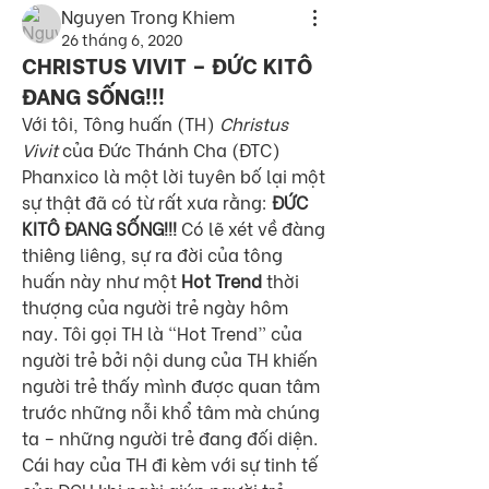
Nguyen Trong Khiem
26 tháng 6, 2020
CHRISTUS VIVIT – ĐỨC KITÔ
ĐANG SỐNG!!!
Với tôi, Tông huấn (TH) 
Christus 
Vivit 
của Đức Thánh Cha (ĐTC) 
Phanxico là một lời tuyên bố lại một 
sự thật đã có từ rất xưa rằng: 
ĐỨC 
KITÔ ĐANG SỐNG!!! 
Có lẽ xét về đàng 
thiêng liêng, sự ra đời của tông 
huấn này như một 
Hot Trend 
thời 
thượng của người trẻ ngày hôm 
nay. Tôi gọi TH là “Hot Trend” của 
người trẻ bởi nội dung của TH khiến 
người trẻ thấy mình được quan tâm 
trước những nỗi khổ tâm mà chúng 
ta – những người trẻ đang đối diện. 
Cái hay của TH đi kèm với sự tinh tế 