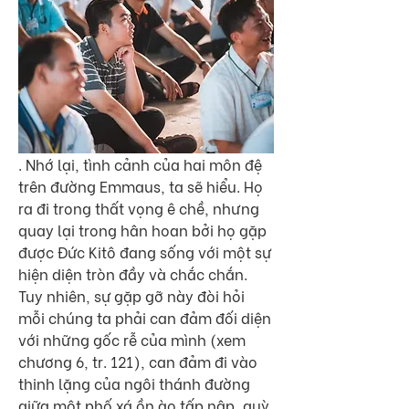
. Nhớ lại, tình cảnh của hai môn đệ 
trên đường Emmaus, ta sẽ hiểu. Họ 
ra đi trong thất vọng ê chề, nhưng 
quay lại trong hân hoan bởi họ gặp 
được Đức Kitô đang sống với một sự 
hiện diện tròn đầy và chắc chắn. 
Tuy nhiên, sự gặp gỡ này đòi hỏi 
mỗi chúng ta phải can đảm đối diện 
với những gốc rễ của mình (xem 
chương 6, tr. 121), can đảm đi vào 
thinh lặng của ngôi thánh đường 
giữa một phố xá ồn ào tấp nập, quỳ 