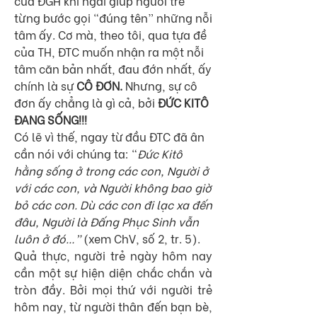
của ĐGH khi ngài giúp người trẻ 
từng bước gọi “đúng tên” những nỗi 
tâm ấy. Cơ mà, theo tôi, qua tựa đề 
của TH, ĐTC muốn nhận ra một nỗi 
tâm căn bản nhất, đau đớn nhất, ấy 
chính là sự 
CÔ ĐƠN. 
Nhưng, sự cô 
đơn ấy chẳng là gì cả, bởi 
ĐỨC KITÔ 
ĐANG SỐNG!!!
Có lẽ vì thế, ngay từ đầu ĐTC đã ân 
cần nói với chúng ta: “
Đức Kitô 
hằng sống ở trong các con, Người ở 
với các con, và Người không bao giờ 
bỏ các con. Dù các con đi lạc xa đến 
đâu, Người là Đấng Phục Sinh vẫn 
luôn ở đó…” 
(xem ChV, số 2, tr. 5). 
Quả thực, người trẻ ngày hôm nay 
cần một sự hiện diện chắc chắn và 
tròn đầy. Bởi mọi thứ với người trẻ 
hôm nay, từ người thân đến bạn bè, 