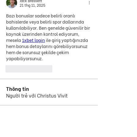
Jack Bressett
21 thg 11, 2025
Bazı bonuslar sadece belirli oranlı 
bahislerde veya belirli spor dallarında 
kullanılabiliyor. Ben genelde güvenilir bir 
kaynak üzerinden kontrol ediyorum, 
mesela 
1xbet login
 ile giriş yaptığınızda 
hem bonus detaylarını görebiliyorsunuz 
hem de sorunsuz şekilde çekim 
yapabiliyorsunuz.
Thích
Phản hồi
Thông tin
Người trẻ với Christus Vivit
Members
jejijr4575
Theo dõi
jejijr4575
th bes
Theo dõi