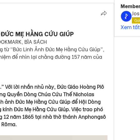
Member
Jos
Go
Xem tất
LỄ ĐỨC MẸ HẰNG CỨU GIÚP
BOOKMARK, BÌA SÁCH
g từ “Bức Linh Ảnh Đức Mẹ Hằng Cứu Giúp”, 
 niệm để nhìn lại chằng đường 157 năm của 
.” Với lời nhắn nhủ này, Đức Giáo Hoàng Piô 
Tổng Quyền Dòng Chúa Cứu Thế Nicholas 
nh ảnh Đức Mẹ Hằng Cứu Giúp để Hội Dòng 
 kính Đức Mẹ Hằng Cứu Giúp. Việc trao phó 
ng 12 năm 1865 tại nhà thờ thánh Anphongsô 
, Rôma.