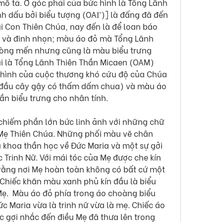
ô tả. Ở góc phải của bức hình là Tổng Lãnh 
h dấu bởi biểu tượng (OAΓ)] là đấng đã đến 
i Con Thiên Chúa, nay đến là để loan báo 
á và đinh nhọn; màu áo đỏ mà Tổng Lãnh 
òng mến nhưng cũng là màu biểu trưng 
i là Tổng Lãnh Thiên Thần Micaen (OAM) 
ình của cuộc thương khó cứu độ của Chúa 
ở đầu cây gậy có thấm dấm chua) và màu áo 
ần biểu trưng cho nhân tính.
chiếm phần lớn bức linh ảnh với những chữ 
 Mẹ Thiên Chúa. Những phối màu vẽ chân 
khoa thần học về Đức Maria và một sự gởi 
Trinh Nữ. Với mái tóc của Mẹ được che kín 
rằng nơi Mẹ hoàn toàn không có bất cứ một 
Chiếc khăn màu xanh phủ kín đầu là biểu 
Mẹ.  Màu áo đỏ phía trong áo choàng biểu 
c Maria vừa là trinh nữ vừa là mẹ. Chiếc áo 
ợi nhắc đến điều Mẹ đã thưa lên trong 