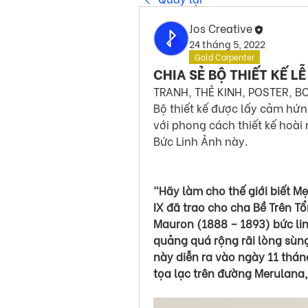
Jos Creative
24 tháng 5, 2022
Gold Carpenter
CHIA SẺ BỘ THIẾT KẾ 
TRANH, THẺ KINH, POSTER, 
Bộ thiết kế được lấy cảm hứn
với phong cách thiết kế hoài
Bức Linh Ảnh này.
“Hãy làm cho thế giới biết Mẹ
IX đã trao cho cha Bề Trên 
Mauron (1888 – 1893) bức li
quảng quá rộng rãi lòng sùng
này diễn ra vào ngày 11 thá
tọa lạc trên đường Merulana