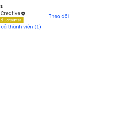
s
 Creative
Theo dõi
ld Carpenter
 cả thành viên (1)