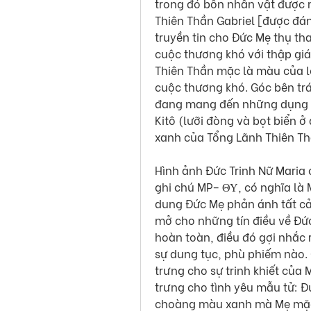
trong đó bốn nhân vật được m
Thiên Thần Gabriel [được đán
truyền tin cho Đức Mẹ thụ tha
cuộc thương khó với thập gi
Thiên Thần mặc là màu của l
cuộc thương khó. Góc bên trá
đang mang đến những dụng h
Kitô (lưỡi đòng và bọt biển 
xanh của Tổng Lãnh Thiên Th
Hình ảnh Đức Trinh Nữ Maria 
ghi chú MP– ΘΥ, có nghĩa là
dung Đức Mẹ phản ánh tất cả 
mở cho những tín điều về Đức 
hoàn toàn, điều đó gợi nhắc 
sự dung tục, phù phiếm nào. 
trưng cho sự trinh khiết của 
trưng cho tình yêu mẫu tử: Đứ
choàng màu xanh mà Mẹ mặc g