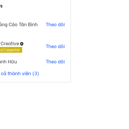
s
ảng Cáo Tân Bình
Theo dõi
 Creative
Theo dõi
ld Carpenter
ành Hữu
Theo dõi
 cả thành viên (3)