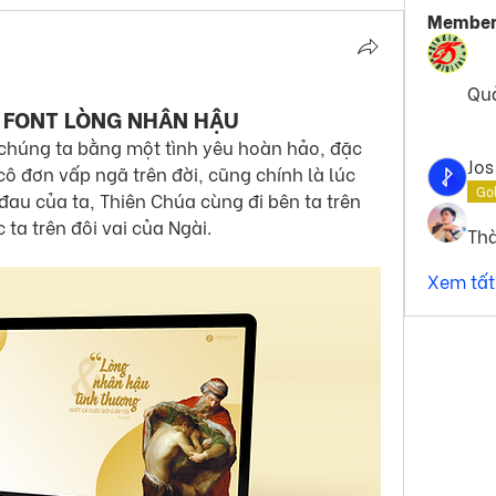
Member
Qu
VÀ FONT LÒNG NHÂN HẬU
chúng ta bằng một tình yêu hoàn hảo, đặc 
Jos
ô đơn vấp ngã trên đời, cũng chính là lúc 
Go
đau của ta, Thiên Chúa cùng đi bên ta trên 
ta trên đôi vai của Ngài.
Th
Xem tất