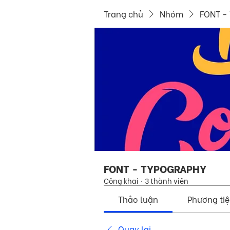
Trang chủ
Nhóm
FONT -
FONT - TYPOGRAPHY
Công khai
·
3 thành viên
Thảo luận
Phương ti
Quay lại