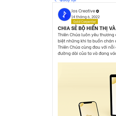
Jos Creative
14 tháng 6, 2022
Gold Carpenter
CHIA SẺ BỘ HIỂN THỊ 
Thiên Chúa luôn yêu thương 
biệt những khi ta buồn chán c
Thiên Chúa cùng đau với nỗi 
đường dài của ta và đang vác 