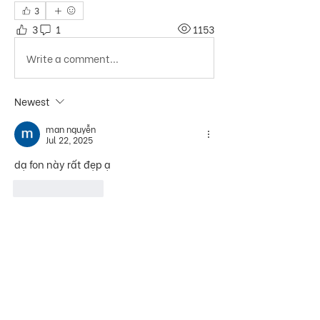
3
3
1
1153
Write a comment...
Newest
man nguyễn
Jul 22, 2025
dạ fon này rất đẹp ạ 
Like
Reply
Thông tin
Nơi chia sẻ những tài nguyên về
font chữ và typography việt
...
Đọc thêm