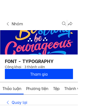
ME
COMMUNITY
NU
Nhóm
FONT - TYPOGRAPHY
Công khai
·
3 thành viên
Tham gia
Thảo luận
Phương tiện
Tệp
Thành viên
Quay lại