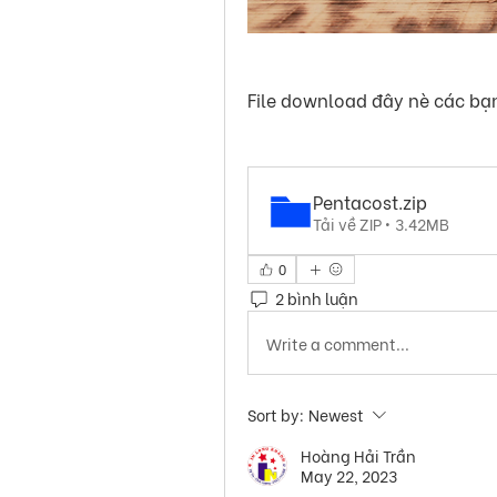
File download đây nè các bạ
Pentacost
.zip
Tải về ZIP • 3.42MB
0
2 bình luận
Write a comment...
Sort by:
Newest
Hoàng Hải Trần
May 22, 2023