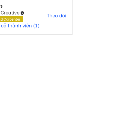
s
 Creative
Theo dõi
ld Carpenter
 cả thành viên (1)