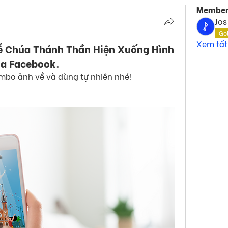
Member
Jos
Go
Xem tất
ễ Chúa Thánh Thần Hiện Xuống Hình
ìa Facebook.
bo ảnh về và dùng tự nhiên nhé!