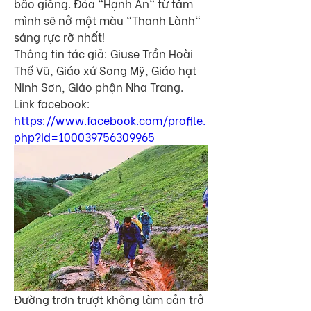
bão giông. Đóa "Hạnh An" từ tâm 
mình sẽ nở một màu "Thanh Lành" 
sáng rực rỡ nhất!
Thông tin tác giả: Giuse Trần Hoài 
Thế Vũ, Giáo xứ Song Mỹ, Giáo hạt 
Ninh Sơn, Giáo phận Nha Trang.
Link facebook: 
https://www.facebook.com/profile.
php?id=100039756309965
Đường trơn trượt không làm cản trở 