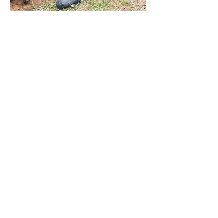
Nghỉ mệt xíu rồi đi tiếp....
Nghệ thuật quá chừng...
0
3
72
Write a comment...