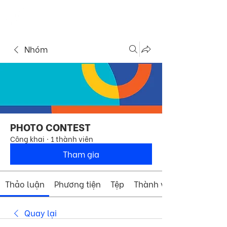
ME
COMMUNITY
NU
Nhóm
PHOTO CONTEST
Công khai
·
1 thành viên
Tham gia
Thảo luận
Phương tiện
Tệp
Thành viên
Quay lại