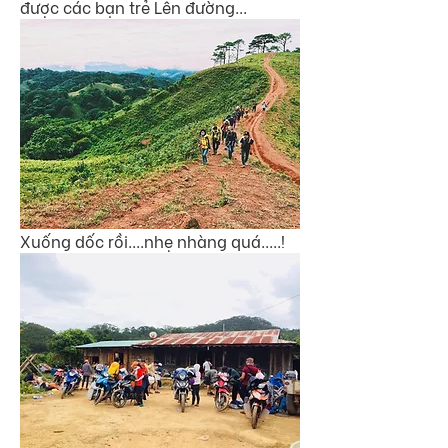
được các bạn trẻ Lên đường...
Xuống dốc rồi....nhẹ nhàng quá.....!