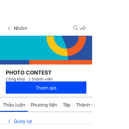
ME
COMMUNITY
NU
Nhóm
PHOTO CONTEST
Công khai
·
1 thành viên
Tham gia
Thảo luận
Phương tiện
Tệp
Thành viên
Quay lại