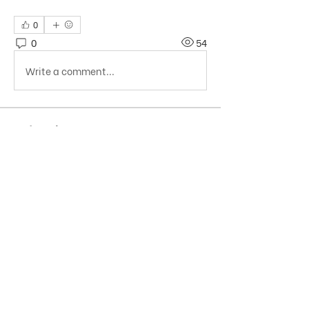
0
0
54
Write a comment...
Thông tin
Cuộc thi ảnh công giáo "Cùng Carlo
bắt trọn khoảnh khắc"
Members
Jos Creative
Theo dõi
Gold Carpenter
Xem tất cả thành viên (1)