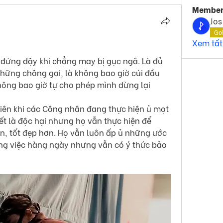
Member
Jos
Go
Xem tất
h đứng dậy khi chẳng may bị gục ngã. Là đủ 
ững chông gai, là không bao giờ cúi đầu 
không bao giờ tự cho phép mình dừng lại 
ết là độc hại nhưng họ vẫn thực hiện để 
, tốt đẹp hơn. Họ vẫn luôn ấp ủ những ước 
g việc hàng ngày nhưng vẫn có ý thức bảo 