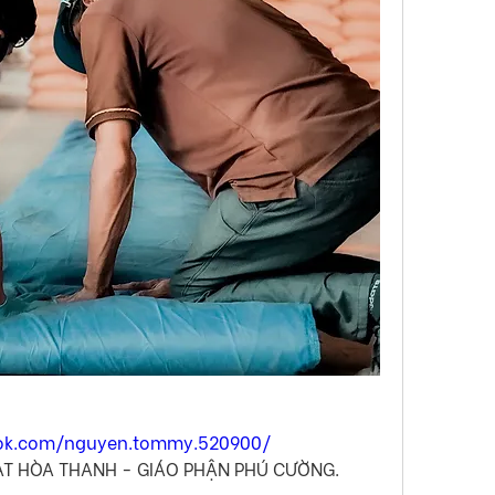
ok.com/nguyen.tommy.520900/
HẠT HÒA THANH - GIÁO PHẬN PHÚ CƯỜNG.