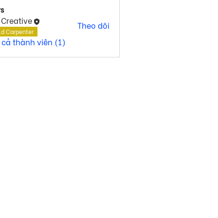
s
 Creative
Theo dõi
ld Carpenter
 cả thành viên (1)