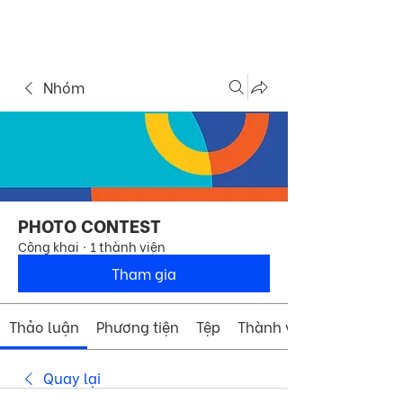
ME
COMMUNITY
NU
Nhóm
PHOTO CONTEST
Công khai
·
1 thành viên
Tham gia
Thảo luận
Phương tiện
Tệp
Thành viên
Quay lại