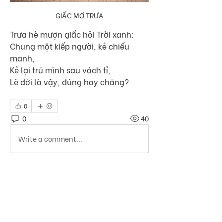
GIẤC MƠ TRƯA
Trưa hè mượn giấc hỏi Trời xanh:
Chung một kiếp người, kẻ chiếu 
manh,
Kẻ lại trú mình sau vách tỉ,
Lẽ đời là vậy, đúng hay chăng?
0
0
40
Write a comment...
Thông tin
Cuộc thi ảnh công giáo "Cùng Carlo
bắt trọn khoảnh khắc"