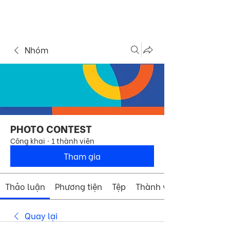
ME
COMMUNITY
NU
Nhóm
PHOTO CONTEST
Công khai
·
1 thành viên
Tham gia
Thảo luận
Phương tiện
Tệp
Thành viên
Quay lại