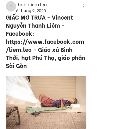
thanhliem.leo
thanhliem.leo
6 tháng 9, 2020
GIẤC MƠ TRƯA - Vincent
Nguyễn Thanh Liêm -
Facebook:
https://www.facebook.com
/liem.leo - Giáo xứ Bình
Thới, hạt Phú Thọ, giáo phận
Sài Gòn