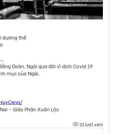
i dương thế
ời
..
ằng Đoàn. Ngài qua đời vì dịch Covid 19 
inh mục của Ngài.
/HuyCena/
 Nai - Giáo Phận Xuân Lộc
32 lượt xem