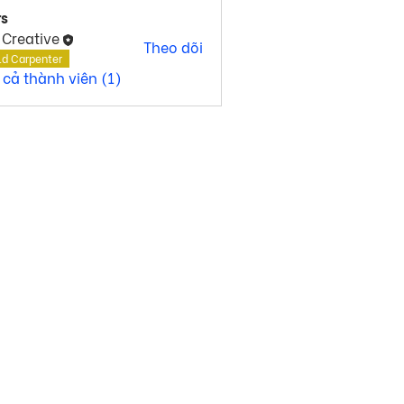
s
 Creative
Theo dõi
ld Carpenter
 cả thành viên (1)