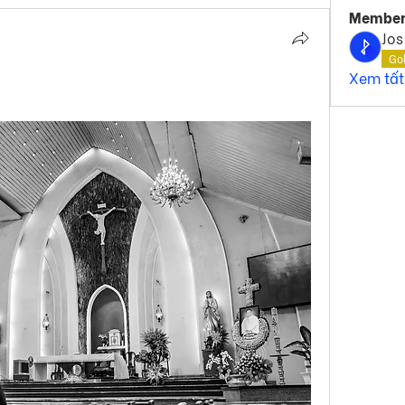
Member
Jos
Go
Xem tất