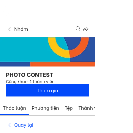
ME
COMMUNITY
NU
Nhóm
PHOTO CONTEST
Công khai
·
1 thành viên
Tham gia
Thảo luận
Phương tiện
Tệp
Thành viên
Quay lại