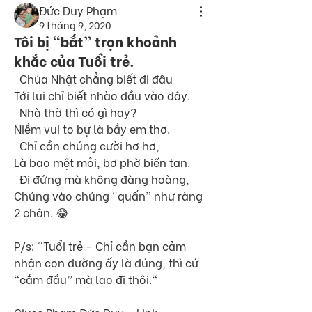
Đức Duy Phạm
9 tháng 9, 2020
Tôi bị “bắt” trọn khoảnh
khắc của Tuổi trẻ.
  Chúa Nhật chẳng biết đi đâu
Tới lui chỉ biết nhào đầu vào đây.
  Nhà thờ thì có gì hay? 
Niềm vui to bự là bầy em thơ. 
  Chỉ cần chúng cười hơ hơ,
Là bao mệt mỏi, bơ phờ biến tan. 
  Đi đứng mà không đàng hoàng, 
Chúng vào chúng “quấn” như ràng 
2 chân. 😂
P/s: “Tuổi trẻ - Chỉ cần bạn cảm 
nhận con đường ấy là đúng, thì cứ 
“cắm đầu” mà lao đi thôi.“