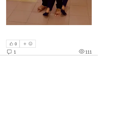
0
1
111
Couldn’t Load Comments
It looks like there was a technical problem. Try
reconnecting or refreshing the page.
Refresh
Thông tin
Cuộc thi ảnh công giáo "Cùng Carlo
bắt trọn khoảnh khắc"