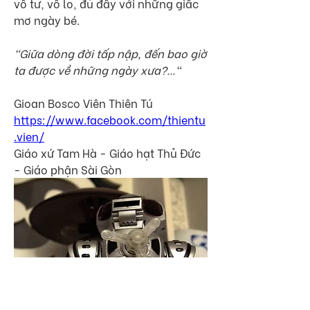
vô tư, vô lo, đủ đầy với những giấc 
mơ ngày bé. 
"Giữa dòng đời tấp nập, đến bao giờ 
ta được về những ngày xưa?..."  
Gioan Bosco Viên Thiên Tú
https://www.facebook.com/thientu
.vien/
Giáo xứ Tam Hà - Giáo hạt Thủ Đức 
- Giáo phận Sài Gòn