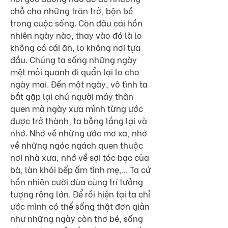
chỗ cho những trăn trở, bộn bề 
trong cuộc sống. Còn đâu cái hồn 
nhiên ngày nào, thay vào đó là lo 
không có cái ăn, lo không nơi tựa 
đầu. Chúng ta sống những ngày 
mệt mỏi quanh đi quẩn lại lo cho 
ngày mai. Đến một ngày, vô tình ta 
bắt gặp lại chú người máy thân 
quen mà ngày xưa mình từng ước 
được trở thành, ta bỗng lắng lại và 
nhớ. Nhớ về những ước mơ xa, nhớ 
về những ngóc ngách quen thuộc 
nơi nhà xưa, nhớ về sợi tóc bạc của 
bà, làn khói bếp ấm tình mẹ,... Ta cứ 
hồn nhiên cười đùa cùng trí tưởng 
tượng rộng lớn. Để rồi hiện tại ta chỉ 
ước mình có thể sống thật đơn giản 
như những ngày còn thơ bé, sống 