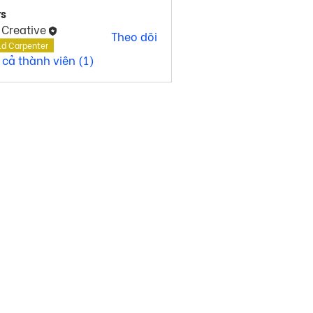
s
 Creative
Theo dõi
ld Carpenter
 cả thành viên (1)