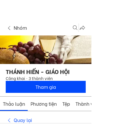
ME
COMMUNITY
NU
Nhóm
THÁNH HIẾN - GIÁO HỘI
Công khai
·
3 thành viên
Tham gia
Thảo luận
Phương tiện
Tệp
Thành viên
Quay lại