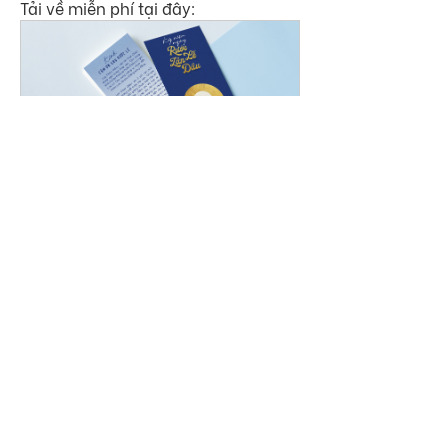
Tải về miễn phí tại đây:
BỘ THIẾT KẾ RƯỚC LỄ LẦN ĐẦU
Mua ngay
0
0
337
Write a comment...
Thông tin