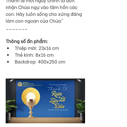
Thánh lễ mỗi ngày chính là đón 
nhận Chúa ngự vào tâm hồn các 
con. Hãy luôn sống cho xứng đáng 
làm con ngoan của Chúa”
_______
Thông số ấn phẩm:
Thiệp mời: 23x16 cm
Thẻ kinh: 8x16 cm
Backdrop: 400x250 cm